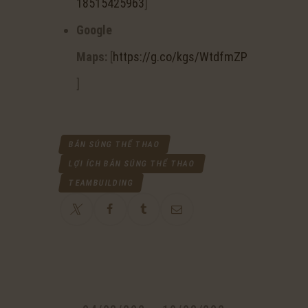
18515425963
]
Google
Maps:
[
https://g.co/kgs/WtdfmZP
]
BẮN SÚNG THỂ THAO
LỢI ÍCH BẮN SÚNG THỂ THAO
TEAMBUILDING
ĐIỀU
HƯỚNG