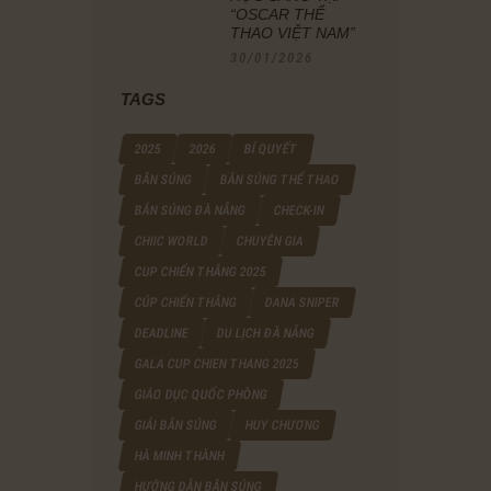
“OSCAR THỂ
THAO VIỆT NAM”
30/01/2026
TAGS
2025
2026
BÍ QUYẾT
BẮN SÚNG
BẮN SÚNG THỂ THAO
BẮN SÚNG ĐÀ NẴNG
CHECK-IN
CHIIC WORLD
CHUYÊN GIA
CUP CHIẾN THẮNG 2025
CÚP CHIẾN THẮNG
DANA SNIPER
DEADLINE
DU LỊCH ĐÀ NẴNG
GALA CUP CHIEN THANG 2025
GIÁO DỤC QUỐC PHÒNG
GIẢI BẮN SÚNG
HUY CHƯƠNG
HÀ MINH THÀNH
HƯỚNG DẪN BẮN SÚNG