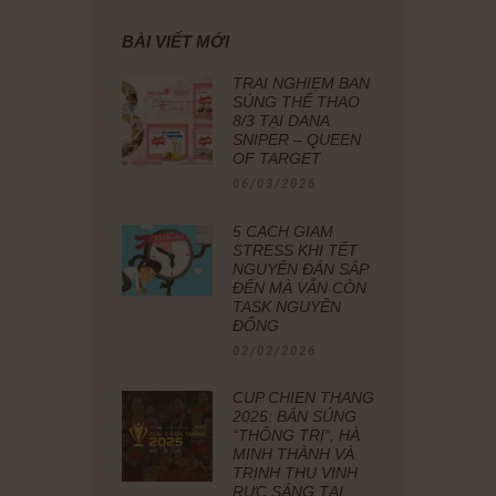
BÀI VIẾT MỚI
TRẢI NGHIỆM BẮN
SÚNG THỂ THAO
8/3 TẠI DANA
SNIPER – QUEEN
OF TARGET
06/03/2026
5 CÁCH GIẢM
STRESS KHI TẾT
NGUYÊN ĐÁN SẮP
ĐẾN MÀ VẪN CÒN
TASK NGUYÊN
ĐỐNG
02/02/2026
CÚP CHIẾN THẮNG
2025: BẮN SÚNG
“THỐNG TRỊ”, HÀ
MINH THÀNH VÀ
TRỊNH THU VINH
RỰC SÁNG TẠI