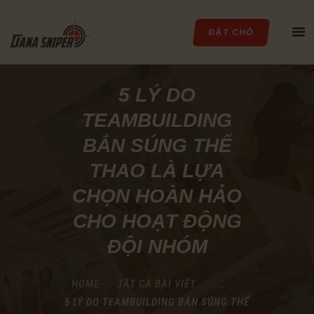
ĐẶT CHỖ
5 LÝ DO
TEAMBUILDING
TRANG CHỦ
BẮN SÚNG THỂ
GIỚI THIỆU
THAO LÀ LỰA
DỊCH VỤ
CHỌN HOÀN HẢO
BẢNG GIÁ
SỰ KIỆN
CHO HOẠT ĐỘNG
TIN TỨC
ĐỘI NHÓM
THƯ VIỆN
LIÊN HỆ
HOME
TẤT CẢ BÀI VIẾT
...
5 LÝ DO TEAMBUILDING BẮN SÚNG THỂ