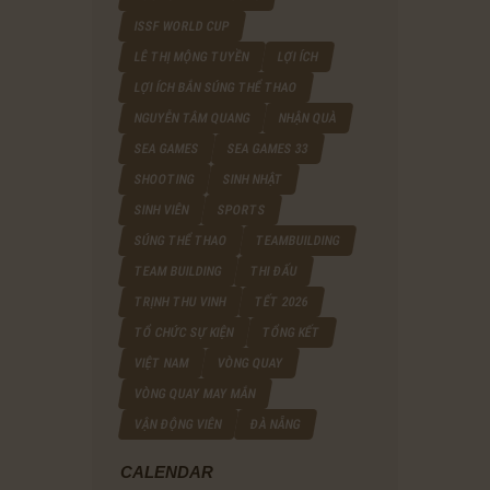
ISSF WORLD CUP
LÊ THỊ MỘNG TUYỀN
LỢI ÍCH
LỢI ÍCH BẮN SÚNG THỂ THAO
NGUYỄN TÂM QUANG
NHẬN QUÀ
SEA GAMES
SEA GAMES 33
SHOOTING
SINH NHẬT
SINH VIÊN
SPORTS
SÚNG THỂ THAO
TEAMBUILDING
TEAM BUILDING
THI ĐẤU
TRỊNH THU VINH
TẾT 2026
TỔ CHỨC SỰ KIỆN
TỔNG KẾT
VIỆT NAM
VÒNG QUAY
VÒNG QUAY MAY MẮN
VẬN ĐỘNG VIÊN
ĐÀ NẴNG
CALENDAR