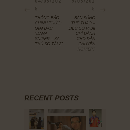
PREVIOUS
04/08/202
NEXT
19/08/202
BÀI
POST:
5
POST:
5
VIẾT
THÔNG BÁO
BẮN SÚNG
CHÍNH THỨC:
THỂ THAO –
GIẢI ĐẤU
LIỆU CÓ PHẢI
“DANA
CHỈ DÀNH
SNIPER – XẠ
CHO DÂN
THỦ SO TÀI 2”
CHUYÊN
NGHIỆP?
RECENT POSTS