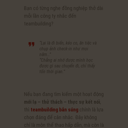
Bạn có từng nghe đồng nghiệp thở dài
mỗi lần công ty nhắc đến
teambuilding?
“Lại là đi biển, kéo co, ăn tiệc và
chụp ảnh check-in như mọi
năm…”
“Chẳng ai nhớ được mình học
được gì sau chuyến đi, chỉ thấy
tốn thời gian.”
Nếu bạn đang tìm kiếm một hoạt động
mới lạ – thử thách – thực sự kết nối
,
thì
teambuilding bắn súng
chính là lựa
chọn đáng để cân nhắc. Đây không
chỉ là môn thể thao hấp dẫn, mà còn là