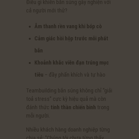
Điều gì khiến bắn súng gây nghiện với
cả người mới thử?
Âm thanh rền vang khi bóp cò
Cảm giác hồi hộp trước mỗi phát
bắn
Khoảnh khắc viên đạn trúng mục
tiêu
– đầy phấn khích và tự hào
Teambuilding bắn súng không chỉ “giải
toả stress” cực kỳ hiệu quả mà còn
đánh thức
tinh thần chiến binh
trong
mỗi người.
Nhiều khách hàng doanh nghiệp từng
chia sẻ: “Chúng tôi chưa từng thấy