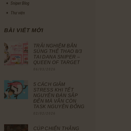
Sniper Blog
Thư viện
BÀI VIẾT MỚI
TRẢI NGHIỆM BẮN
SÚNG THỂ THAO 8/3
TẠI DANA SNIPER –
QUEEN OF TARGET
06/03/2026
5 CÁCH GIẢM
STRESS KHI TẾT
NGUYÊN ĐÁN SẮP
ĐẾN MÀ VẪN CÒN
TASK NGUYÊN ĐỐNG
02/02/2026
CÚP CHIẾN THẮNG