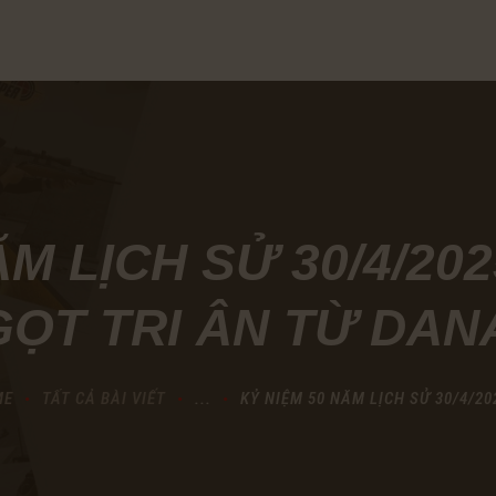
TRANG CHỦ
GIỚI THIỆU
DỊCH VỤ
BẢNG GIÁ
ĂM LỊCH SỬ 30/4/20
SỰ KIỆN
ỌT TRI ÂN TỪ DAN
TIN TỨC
THƯ VIỆN
ME
TẤT CẢ BÀI VIẾT
...
KỶ NIỆM 50 NĂM LỊCH SỬ 30/4/202
LIÊN HỆ