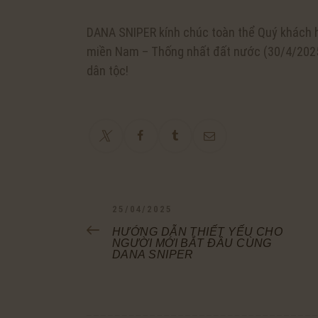
DANA SNIPER kính chúc toàn thể Quý khách h
miền Nam – Thống nhất đất nước (30/4/2025)
dân tộc!
ĐIỀU
PREVIOUS
25/04/2025
POST:
HƯỚNG DẪN THIẾT YẾU CHO
HƯỚNG
NGƯỜI MỚI BẮT ĐẦU CÙNG
DANA SNIPER
BÀI
VIẾT