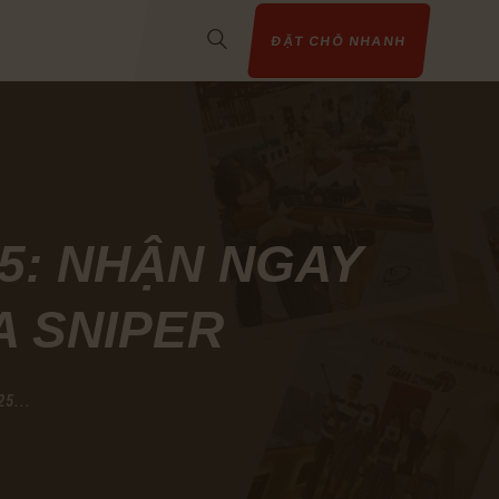
ĐẶT CHỖ NHANH
25: NHẬN NGAY
A SNIPER
5...