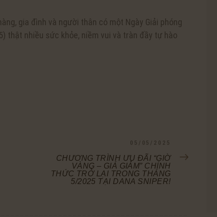
àng, gia đình và người thân có một Ngày Giải phóng
 thật nhiều sức khỏe, niềm vui và tràn đầy tự hào
NEXT
05/05/2025
POST:
CHƯƠNG TRÌNH ƯU ĐÃI “GIỜ
VÀNG – GIÁ GIẢM” CHÍNH
THỨC TRỞ LẠI TRONG THÁNG
5/2025 TẠI DANA SNIPER!