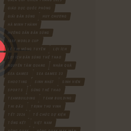
GIÁO DỤC QUỐC PHÒNG
GIẢI BẮN SÚNG
HUY CHƯƠNG
HÀ MINH THÀNH
HƯỚNG DẪN BẮN SÚNG
ISSF WORLD CUP
LÊ THỊ MỘNG TUYỀN
LỢI ÍCH
LỢI ÍCH BẮN SÚNG THỂ THAO
NGUYỄN TÂM QUANG
NHẬN QUÀ
SEA GAMES
SEA GAMES 33
SHOOTING
SINH NHẬT
SINH VIÊN
SPORTS
SÚNG THỂ THAO
TEAMBUILDING
TEAM BUILDING
THI ĐẤU
TRỊNH THU VINH
TẾT 2026
TỔ CHỨC SỰ KIỆN
TỔNG KẾT
VIỆT NAM
VÒNG QUAY
VÒNG QUAY MAY MẮN