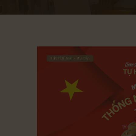
KHUYẾN MẠI - ƯU ĐÃI