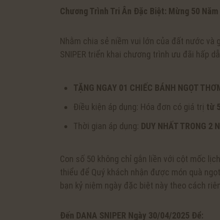
Chương Trình Tri Ân Đặc Biệt: Mừng 50 Năm
Nhằm chia sẻ niềm vui lớn của đất nước và 
SNIPER triển khai chương trình ưu đãi hấp dẫ
TẶNG NGAY 01 CHIẾC BÁNH NGỌT THƠ
Điều kiện áp dụng: Hóa đơn có giá trị
từ 
Thời gian áp dụng:
DUY NHẤT TRONG 2 N
Con số 50 không chỉ gắn liền với cột mốc lị
thiểu để Quý khách nhận được món quà ngọt
bạn kỷ niệm ngày đặc biệt này theo cách riê
Đến DANA SNIPER Ngày 30/04/2025 Để: