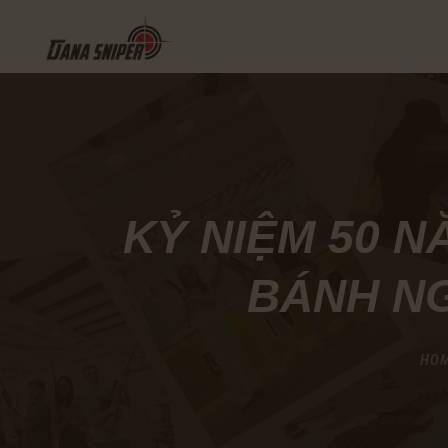
KỶ NIỆM 50 N
BÁNH NG
HO