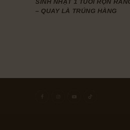
SINH NHẬT 1 TUỔI RỘN RÀN
– QUAY LÀ TRÚNG HÀNG