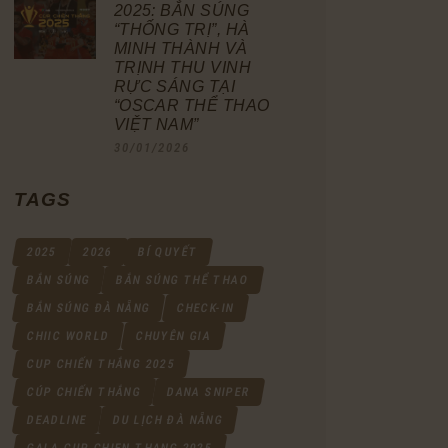
2025: BẮN SÚNG
“THỐNG TRỊ”, HÀ
MINH THÀNH VÀ
TRỊNH THU VINH
RỰC SÁNG TẠI
“OSCAR THỂ THAO
VIỆT NAM”
30/01/2026
TAGS
2025
2026
BÍ QUYẾT
BẮN SÚNG
BẮN SÚNG THỂ THAO
BẮN SÚNG ĐÀ NẴNG
CHECK-IN
CHIIC WORLD
CHUYÊN GIA
CUP CHIẾN THẮNG 2025
CÚP CHIẾN THẮNG
DANA SNIPER
DEADLINE
DU LỊCH ĐÀ NẴNG
GALA CUP CHIEN THANG 2025