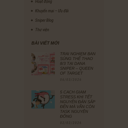
Hoạt động
Khuyến mại – Ưu đãi
Sniper Blog
Thư viện
BÀI VIẾT MỚI
TRẢI NGHIỆM BẮN
SÚNG THỂ THAO
8/3 TẠI DANA
SNIPER – QUEEN
OF TARGET
06/03/2026
5 CÁCH GIẢM
STRESS KHI TẾT
NGUYÊN ĐÁN SẮP
ĐẾN MÀ VẪN CÒN
TASK NGUYÊN
ĐỐNG
02/02/2026