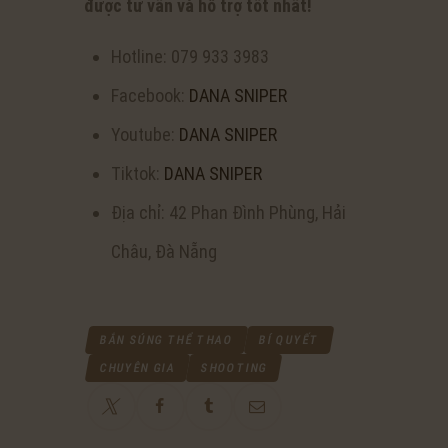
được tư vấn và hỗ trợ tốt nhất!
Hotline: 079 933 3983
Facebook:
DANA SNIPER
Youtube:
DANA SNIPER
Tiktok:
DANA SNIPER
Địa chỉ: 42 Phan Đình Phùng, Hải
Châu, Đà Nẵng
BẮN SÚNG THỂ THAO
BÍ QUYẾT
CHUYÊN GIA
SHOOTING