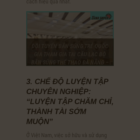
cách hiệu quả nhất.
ĐỘI TUYỂN BẮN SÚNG TRẺ QUỐC
GIA THAM GIA TẠI CÂU LẠC BỘ
BẮN SÚNG THỂ THAO ĐÀ NẴNG –
DANA SNIPER
NGUỒN: DANASNIPER.COM
3. CHẾ ĐỘ LUYỆN TẬP
CHUYÊN NGHIỆP:
“LUYỆN TẬP CHĂM CHỈ,
THÀNH TÀI SỚM
MUỘN”
Ở Việt Nam, việc sở hữu và sử dụng