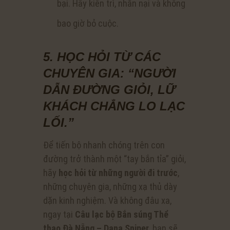
bại. Hãy kiên trì, nhẫn nại và không
bao giờ bỏ cuộc.
5. HỌC HỎI TỪ CÁC
CHUYÊN GIA: “NGƯỜI
DẪN ĐƯỜNG GIỎI, LỮ
KHÁCH CHẲNG LO LẠC
LỐI.”
Để tiến bộ nhanh chóng trên con
đường trở thành một “tay bắn tỉa” giỏi,
hãy
học hỏi từ những người đi trước
,
những chuyên gia, những xạ thủ dày
dặn kinh nghiệm. Và không đâu xa,
ngay tại
Câu lạc bộ Bắn súng Thể
thao Đà Nẵng – Dana Sniper
, bạn sẽ