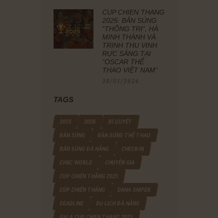
CÚP CHIẾN THẮNG
2025: BẮN SÚNG
“THỐNG TRỊ”, HÀ
MINH THÀNH VÀ
TRỊNH THU VINH
RỰC SÁNG TẠI
“OSCAR THỂ
THAO VIỆT NAM”
30/01/2026
TAGS
2025
2026
BÍ QUYẾT
BẮN SÚNG
BẮN SÚNG THỂ THAO
BẮN SÚNG ĐÀ NẴNG
CHECK-IN
CHIIC WORLD
CHUYÊN GIA
CUP CHIẾN THẮNG 2025
CÚP CHIẾN THẮNG
DANA SNIPER
DEADLINE
DU LỊCH ĐÀ NẴNG
GALA CUP CHIEN THANG 2025