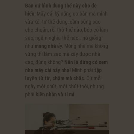
Bạn cứ hình dung thế này cho dễ
hiểu:
Mấy cái kỹ năng cơ bản mà mình
vừa kể: tư thế đứng, cầm súng sao
cho chuẩn, rồi thở thế nào, bóp cò làm
sao, ngắm nghía thế nào… nó giống
như
móng nhà
ấy. Móng nhà mà không
vững thì làm sao mà xây được nhà
cao, đúng không?
Nên là đừng có xem
nhẹ mấy cái này nha!
Mình phải
tập
luyện từ từ, chậm mà chắc
. Cứ mỗi
ngày một chút, một chút thôi, nhưng
phải
kiên nhẫn và tỉ mỉ
.