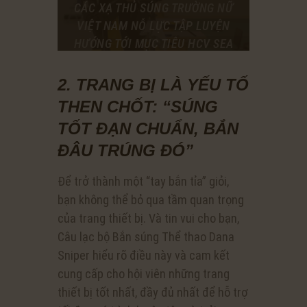
CÁC XẠ THỦ SÚNG TRƯỜNG NỮ
VIỆT NAM NỖ LỰC TẬP LUYỆN
HƯỚNG TỚI MỤC TIÊU HCV SEA
GAMES 31.
NGUỒN: DANVIET.COM ẢNH: VIẾT
2. TRANG BỊ LÀ YẾU TỐ
NIỆM
THEN CHỐT: “SÚNG
TỐT ĐẠN CHUẨN, BẮN
ĐÂU TRÚNG ĐÓ”
Để trở thành một “tay bắn tỉa” giỏi,
bạn không thể bỏ qua tầm quan trọng
của trang thiết bị. Và tin vui cho bạn,
Câu lạc bộ Bắn súng Thể thao Dana
Sniper hiểu rõ điều này và cam kết
cung cấp cho hội viên những trang
thiết bị tốt nhất, đầy đủ nhất để hỗ trợ