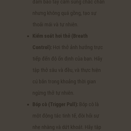
đảm bảo tay cầm súng chắc chắn
nhưng không quá gồng, tạo sự
thoải mái và tự nhiên.
Kiểm soát hơi thở (Breath
Control):
Hơi thở ảnh hưởng trực
tiếp đến độ ổn định của bạn. Hãy
tập thở sâu và đều, và thực hiện
cú bắn trong khoảng thời gian
ngừng thở tự nhiên.
Bóp cò (Trigger Pull):
Bóp cò là
một động tác tinh tế, đòi hỏi sự
nhẹ nhàng và dứt khoát. Hãy tập