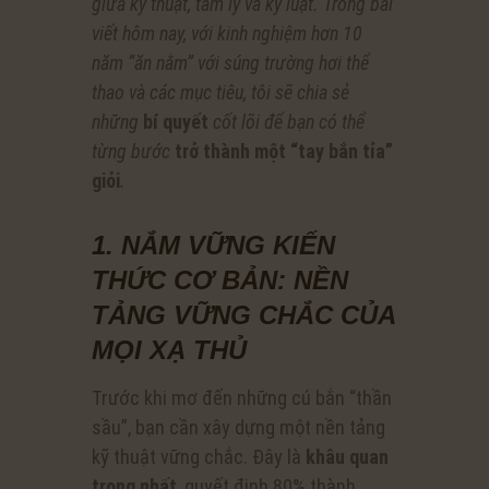
giữa kỹ thuật, tâm lý và kỷ luật. Trong bài
viết hôm nay, với kinh nghiệm hơn 10
năm “ăn nằm” với súng trường hơi thể
thao và các mục tiêu, tôi sẽ chia sẻ
những
bí quyết
cốt lõi để bạn có thể
từng bước
trở thành một “tay bắn tỉa”
giỏi
.
1. NẮM VỮNG KIẾN
THỨC CƠ BẢN: NỀN
TẢNG VỮNG CHẮC CỦA
MỌI XẠ THỦ
Trước khi mơ đến những cú bắn “thần
sầu”, bạn cần xây dựng một nền tảng
kỹ thuật vững chắc. Đây là
khâu quan
trọng nhất
, quyết định 80% thành