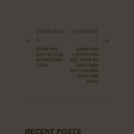
ĐIỀU
HƯỚNG
PREVIOUS
18/03/202
NEXT
25/03/202
BÀI
POST:
5
POST:
5
VIẾT
KHÁM PHÁ
KHÁM PHÁ
LỊCH SỬ CỦA
LỢI ÍCH CHO
BỘ MÔN BẮN
SỨC KHỎE VÀ
SÚNG
TINH THẦN
KHI CHƠI BẮN
SÚNG THỂ
THAO
RECENT POSTS