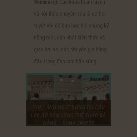
Seminars):
Các khóa huấn luyện
và hội thảo chuyên sâu là cơ hội
tuyệt vời để bạn học hỏi những kỹ
năng mới, cập nhật kiến thức và
giao lưu với các chuyên gia hàng
đầu trong lĩnh vực bắn súng.
HÌNH ẢNH HOẠT ĐỘNG TẠI CÂU
LẠC BỘ BẮN SÚNG THỂ THAO ĐÀ
NẴNG – DANA SNIPER
NGUỒN: DANASNIPER.COM