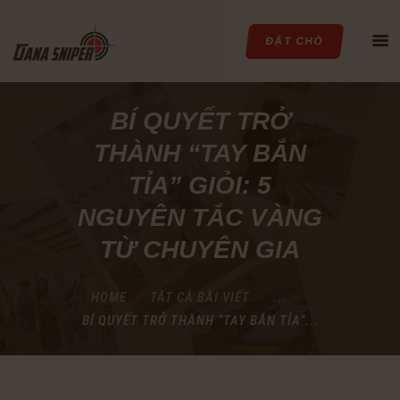
ĐẶT CHỖ
BÍ QUYẾT TRỞ
THÀNH “TAY BẮN
TRANG CHỦ
TỈA” GIỎI: 5
GIỚI THIỆU
NGUYÊN TẮC VÀNG
DỊCH VỤ
TỪ CHUYÊN GIA
BẢNG GIÁ
SỰ KIỆN
HOME
TẤT CẢ BÀI VIẾT
...
TIN TỨC
BÍ QUYẾT TRỞ THÀNH “TAY BẮN TỈA”...
THƯ VIỆN
LIÊN HỆ